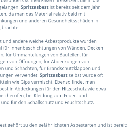
besonders schnell Fasern freisetzen, die in die
gelangen.
Spritzasbest
ist bereits seit dem Jahr
en, da man das Material relativ bald mit
nkungen und anderen Gesundheitsschäden in
 brachte.
st und andere weiche Asbestprodukte wurden
el für Innenbeschichtungen von Wänden, Decken
n, für Ummantelungen von Bauteilen, für
gen von Öffnungen, für Abdeckungen von
en und Schächten, für Brandschutzklappen und
idungen verwendet.
Spritzasbest
selbst wurde oft
tteln wie Gips vermischt. Ebenso findet man
best in Abdeckungen für den Hitzeschutz wie etwa
eicheröfen, bei Kleidung zum Feuer- und
 und für den Schallschutz und Feuchtschutz.
est gehört zu den gefährlichsten Asbestarten und ist bereit