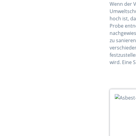
Wenn der V
Umweltschut
hoch ist, d
Probe entn
nachgewiese
zu saniere
verschiede
festzustell
wird. Eine 