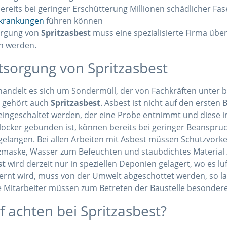
bereits bei geringer Erschütterung Millionen schädlicher Fas
krankungen
führen können
orgung von
Spritzasbest
muss eine spezialisierte Firma übe
 werden.
tsorgung von Spritzasbest
 handelt es sich um Sondermüll, der von Fachkräften unt
 gehört auch
Spritzasbest
. Asbest ist nicht auf den ersten B
ingeschaltet werden, der eine Probe entnimmt und diese i
ocker gebunden ist, können bereits bei geringer Beanspruch
elangen. Bei allen Arbeiten mit Asbest müssen Schutzvorke
maske, Wasser zum Befeuchten und staubdichtes Material 
st
wird derzeit nur in speziellen Deponien gelagert, wo es l
ernt wird, muss von der Umwelt abgeschottet werden, so lan
e Mitarbeiter müssen zum Betreten der Baustelle besonder
 achten bei Spritzasbest?