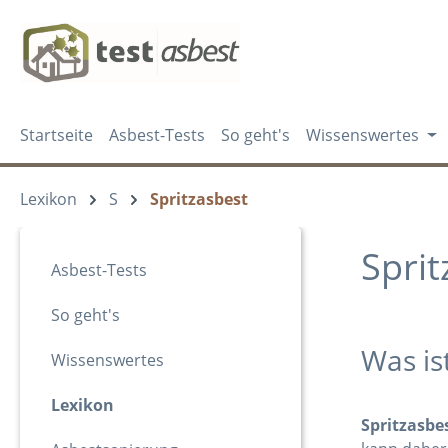
m Hauptinhalt springen
Zur Suche springen
Zur Hauptnavigation springen
Startseite
Asbest-Tests
So geht's
Wissenswertes
Lexikon
S
Spritzasbest
Sprit
Asbest-Tests
So geht's
Was is
Wissenswertes
Lexikon
Spritzasbe