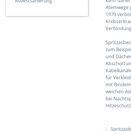
kann daher 
Asbestsanierung
Atemwege 
1979 verbot
Krebserkra
Verbindung
Spritzasbe
zum Beispi
und Dächer
Abschottun
Kabelkanäl
für Verkle
mit Bindemi
weichen As
bei Nachtsp
Hitzeschutz
- Spritzasb