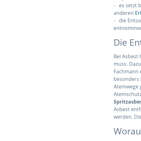
- es setzt 
anderen
Er
- die Ents
entnommen
Die En
Bei Asbest
muss. Dazu
Fachmann e
besonders l
Atemwege g
Atemschutz
Spritzasbe
Asbest entf
werden. Di
Worauf