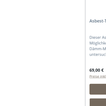
Asbest-
Dieser As
Möglichke
Dämm-Mate
untersuc
69,00 €
Preise ink