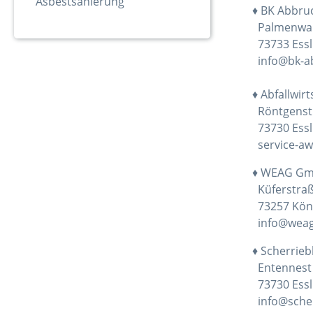
Asbestsanierung
♦ BK Abbru
Palmenwald
73733 Essli
info@bk-a
♦ Abfallwir
Röntgenst
73730 Essli
service-aw
♦ WEAG Gm
Küferstraß
73257 Kön
info@weag
♦ Scherrieb
Entennest
73730 Essli
info@scher