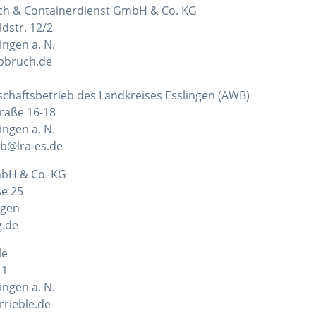
ch & Containerdienst GmbH & Co. KG
str. 12/2
ngen a. N.
bbruch.de
tschaftsbetrieb des Landkreises Esslingen (AWB)
raße 16-18
ngen a. N.
b@lra-es.de
bH & Co. KG
e 25
gen
.de
le
 1
ngen a. N.
rieble.de