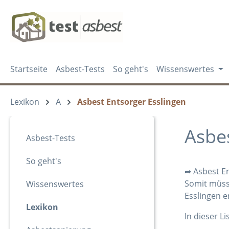
m Hauptinhalt springen
Zur Suche springen
Zur Hauptnavigation springen
Startseite
Asbest-Tests
So geht's
Wissenswertes
Lexikon
A
Asbest Entsorger Esslingen
Asbes
Asbest-Tests
So geht's
➦ Asbest En
Somit müsse
Wissenswertes
Esslingen 
Lexikon
In dieser Li