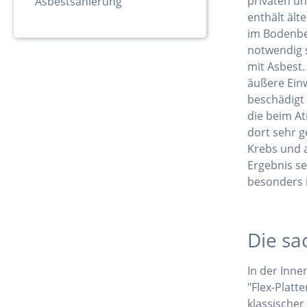
privaten u
Asbestsanierung
enthält ält
im Bodenbe
notwendig 
mit Asbest
äußere Einw
beschädigt
die beim A
dort sehr g
Krebs und 
Ergebnis se
besonders i
Die sa
In der Inne
"Flex-Platt
klassischer