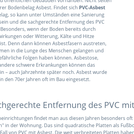
nd öffentlichen Gebäuden vorhanden. Nicht selten
erer Bodenbelag Asbest. Findet sich
PVC-Asbest
lag, so kann unter Umständen eine Sanierung
sein und die sachgerechte Entfernung des PVC
. Besonders, wenn der Boden bereits durch
irkungen oder Witterung, Kälte und Hitze
 ist. Denn dann können Asbestfasern austreten,
tmen in die Lunge des Menschen gelangen und
efährliche Folgen haben können. Asbestose,
andere schwere Erkrankungen können das
in – auch Jahrzehnte später noch. Asbest wurde
n den 70er Jahren oft im Bau eingesetzt.
chgerechte Entfernung des PVC mit
neinrichtungen findet man aus diesen Jahren besonders oft
en" in der Wohnung. Das sind quadratische Platten als Fußb
 Fall von PVC mit Asbest. Die weit verbreiteten Platten habe