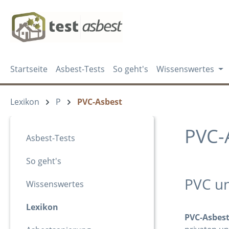
m Hauptinhalt springen
Zur Suche springen
Zur Hauptnavigation springen
Startseite
Asbest-Tests
So geht's
Wissenswertes
Lexikon
P
PVC-Asbest
PVC-
Asbest-Tests
So geht's
PVC u
Wissenswertes
Lexikon
PVC-Asbes