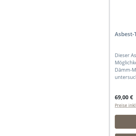
Asbest-
Dieser As
Möglichke
Dämm-Mate
untersuc
69,00 €
Preise ink