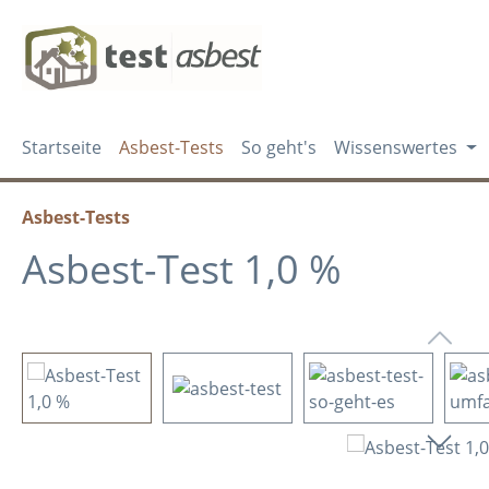
m Hauptinhalt springen
Zur Suche springen
Zur Hauptnavigation springen
Startseite
Asbest-Tests
So geht's
Wissenswertes
Asbest-Tests
Asbest-Test 1,0 %
Bildergalerie überspringen