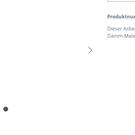
Produktn
Dieser Asbes
Dämm-Materi