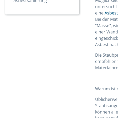
Möglichkeit
Asbestsanierung
untersucht 
eine
Asbest
Bei der Mat
"Masse", wi
einer Wand
eingeschick
Asbest nach
Die Staubpr
empfehlen w
Materialpr
Warum ist 
Üblicherwe
Staubsauge
können alle