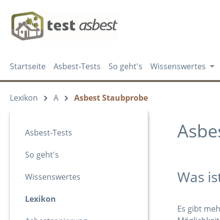
m Hauptinhalt springen
Zur Suche springen
Zur Hauptnavigation springen
Startseite
Asbest-Tests
So geht's
Wissenswertes
Lexikon
A
Asbest Staubprobe
Asbe
Asbest-Tests
So geht's
Was is
Wissenswertes
Lexikon
Es gibt meh