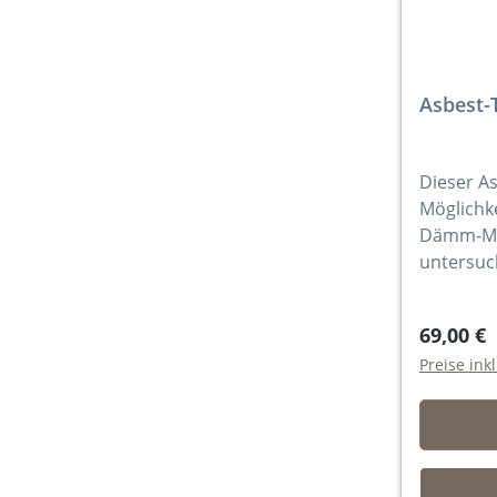
Asbest-
Dieser As
Möglichke
Dämm-Mate
untersuc
69,00 €
Preise ink