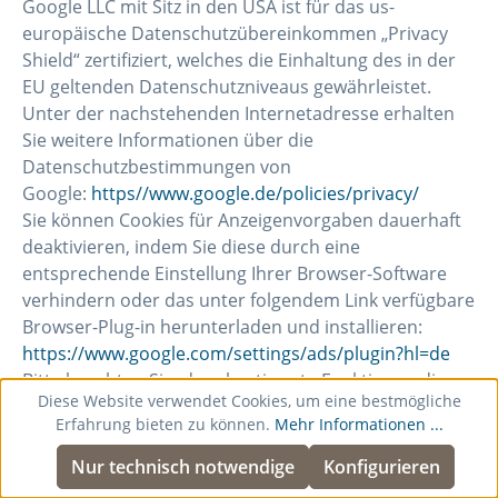
Google LLC mit Sitz in den USA ist für das us-
europäische Datenschutzübereinkommen „Privacy
Shield“ zertifiziert, welches die Einhaltung des in der
EU geltenden Datenschutzniveaus gewährleistet.
Unter der nachstehenden Internetadresse erhalten
Sie weitere Informationen über die
Datenschutzbestimmungen von
Google:
https//www.google.de/policies/privacy/
Sie können Cookies für Anzeigenvorgaben dauerhaft
deaktivieren, indem Sie diese durch eine
entsprechende Einstellung Ihrer Browser-Software
verhindern oder das unter folgendem Link verfügbare
Browser-Plug-in herunterladen und installieren:
https://www.google.com/settings/ads/plugin?hl=de
Bitte beachten Sie, dass bestimmte Funktionen dieser
Diese Website verwendet Cookies, um eine bestmögliche
Website möglicherweise nicht oder nur eingeschränkt
Erfahrung bieten zu können.
Mehr Informationen ...
genutzt werden können, wenn Sie die Verwendung
von Cookies deaktiviert haben.
Nur technisch notwendige
Konfigurieren