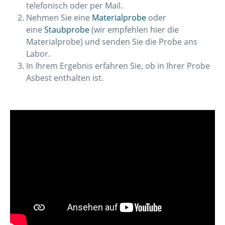
telefonisch oder per Mail.
Nehmen Sie eine
Materialprobe
oder
eine
Staubprobe
(wir empfehlen hier die
Materialprobe) und senden Sie die Probe ans
Labor.
In Ihrem Ergebnis erfahren Sie, ob in Ihrer Probe
Asbest enthalten ist.